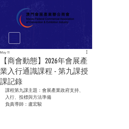
May 11
【商會動態】2026年會展產
業入行通識課程 - 第九課授
課記錄
課程第九課主題：會展產業政府支持、
入行、投標與方法準備
負責導師：盧宏駿