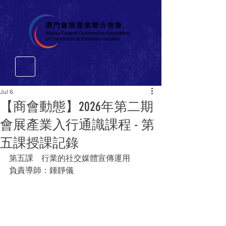
Jul 6
【商會動態】2026年第二期
會展產業入行通識課程 - 第
五課授課記錄
第五課　行業的社交媒體宣傳運用
負責導師：鍾靜儀