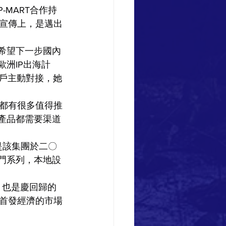
MART合作持
宣傳上，是邁出
希望下一步國內
洲IP出海計
客戶主動對接，她
都有很多值得推
產品都需要渠道
T是該集團於二〇
門系列，本地設
，也是慶回歸的
首發經濟的市場