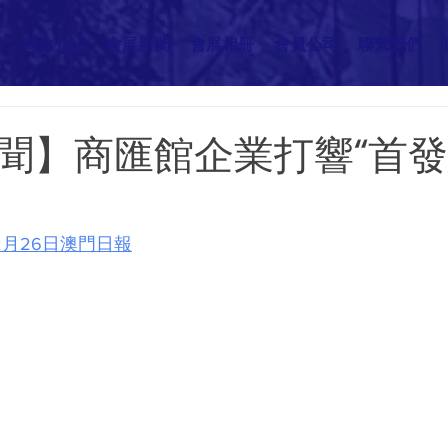
頁
商會介紹
會展新聞
會展相冊
會員公司
聯繫我們
聞】商匯館企業打響“首
年2月26日澳門日報