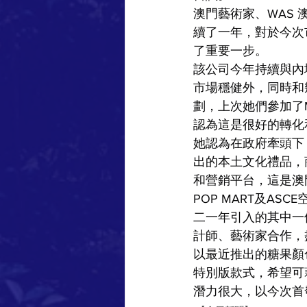
澳門藝術家、WAS 
續了一年，對於今次
了重要一步。
該公司今年持續與內
市場穩健外，同時和
劃，上次她們參加了
認為這是很好的轉化
她認為在政府牽頭下
出的本土文化禮品，
和營銷平台，這是澳
POP MART及A
二一年引入的其中一
計師、藝術家合作，
以最近推出的糖果顏
特別版款式，希望可
潛力很大，以今次首