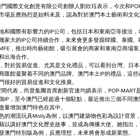
澳門國際文化創意有限公司創辦人劉欣珏表示，今次和POP-
市場反應熱烈是始料未及，認為對於澳門本土藝術和文化
地和國際有影響力的IP公司，包括日本和東南亞等接洽，
幾家大的IP公司持續合作，未來會更多發掘韓國、泰國、歐
MFE，推出時尚藝術館，吸引展會的商家和東南亞商場
和出海合作。
，對於貿易促進、尤其是文化禮品，可以看到台灣、日本
商匯館凝聚着不同的澳門品牌。澳門本土IP的禮品，這些
門很好的貿易促進和文化推廣。
SCE空間代表，尚晉集團首席創新官連均娸表示，POP-MAR
個IP，至今澳門已經超過十個駐點，最近推出三個不同澳
盡量增加澳門特色在其中。
色的潮流玩具Molly為例，以澳門建築物色彩為設計背景
藉以講好澳門文化歷史故事，並成為傳播大使。她指出，
發澳門特別版為例，反應理想，未來將會形成新業態。