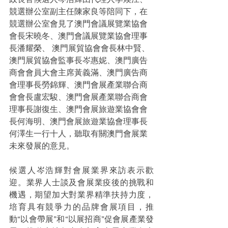
競選辦公室副主任陳家良等陪同下，在
競選辦公室會見了澳門會議展覽業協會
會長宋曉冬、澳門會議展覽業協會理事
長潘耀榮、 澳門展貿協會會長林中賢、
澳門展貿協會監事長岑惠妮、澳門廣告
商會會員大會主席黃義滿、澳門廣告商
會理事長勞錦輝、澳門會展產業聯合商
會會長盧宏駿、澳門會展產業聯合商會
理事長謝復生、澳門會展旅遊業協會會
長何海明、澳門會展旅遊業協會理事長
何澤生一行十人，聽取有關澳門會展業
未來發展的意見。
候選人岑浩輝對會展業界來訪表示歡
迎。業界人士談及會展業疫後的挑戰和
機遇，期望加大對業界精準扶持力度，
培育具有競爭力的品牌會展項目，推
動“以會帶展”和“以展招商”促會展產業發