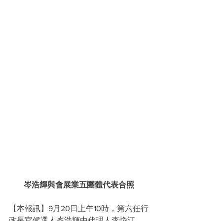
岑浩輝與會展業五團體代表合照
【本報訊】9月20日上午10時，第六任行
政長官候選人岑浩輝由代理人李煥江、