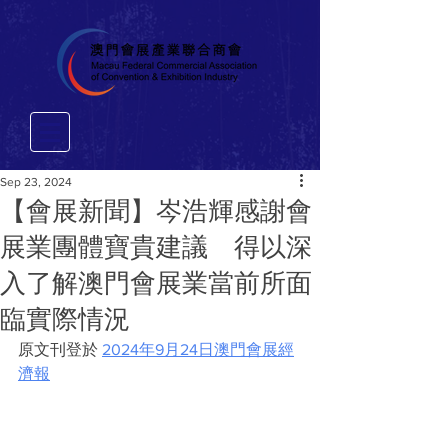
Sep 23, 2024
【會展新聞】岑浩輝感謝會
展業團體寶貴建議 得以深
入了解澳門會展業當前所面
臨實際情況
原文刊登於 
2024年9月24日澳門會展經
濟報