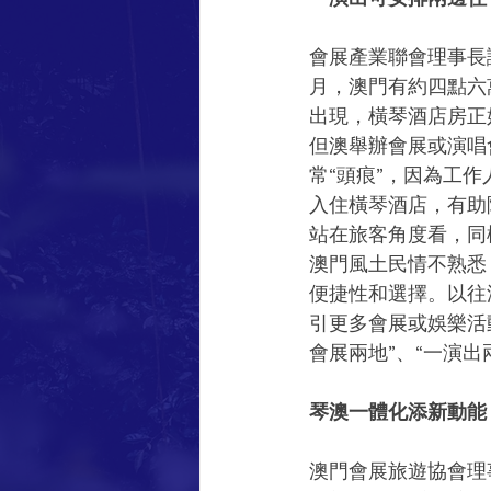
會展產業聯會理事長
月，澳門有約四點六
出現，橫琴酒店房正
但澳舉辦會展或演唱
常“頭痕”，因為工
入住橫琴酒店，有助
站在旅客角度看，同
澳門風土民情不熟悉
便捷性和選擇。以往
引更多會展或娛樂活
會展兩地”、“一演出
琴澳一體化添新動能
澳門會展旅遊協會理