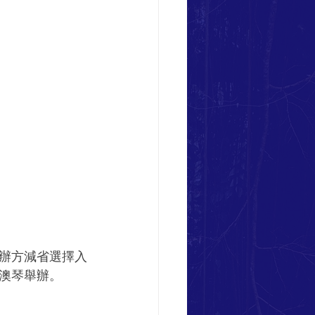
辦方減省選擇入
澳琴舉辦。