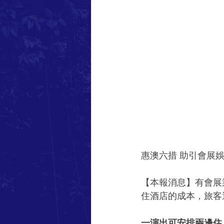
惠澳六措 助引會展
【本報消息】有會展
住酒店的成本，旅客
一演出可安排兩邊住