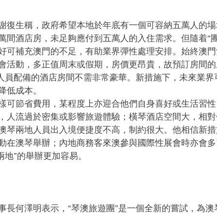
謝復生稱，政府希望本地於年底有一個可容納五萬人的場
萬間酒店房，未足夠應付到五萬人的入住需求。但隨着“團
好可補充澳門的不足，有助業界彈性處理安排。始終澳門
會活動，多正值周末或假期，房價更昂貴，故預訂房間的
作人員配備的酒店房間不需非常豪華。新措施下，未來業界
降低成本。
樣可節省費用，某程度上亦迎合他們自身喜好或生活習性
，人流過於密集或影響旅遊體驗；橫琴酒店空間大，相對
澳琴兩地人員出入境便捷度不高，制約很大。他相信新措
動在澳琴舉辦；內地商務客來澳參與國際性展會時亦會多了
兩地”的舉辦更加容易。
事長何澤明表示，“琴澳旅遊團”是一個全新的嘗試，為澳