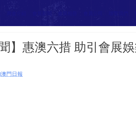
頁
商會介紹
會展新聞
會展相冊
會員公司
聯繫我們
聞】惠澳六措 助引會展
5-8澳門日報