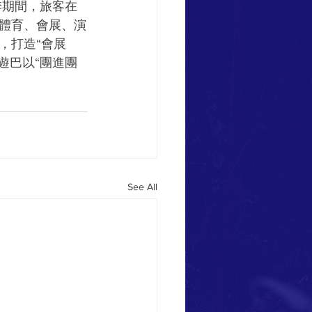
季期間，旅客在
體育、會展、演
，打造“會展
遊巴以“團進團
See All