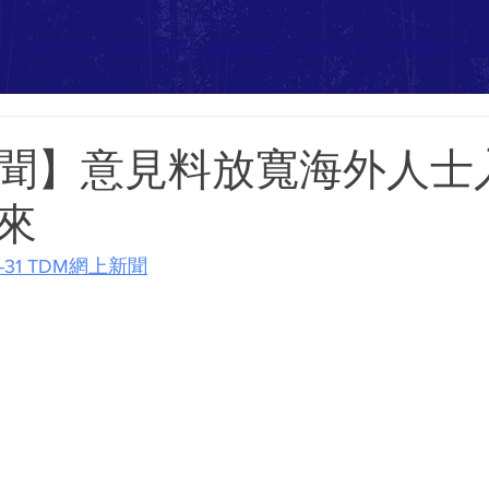
頁
商會介紹
會展新聞
會展相冊
會員公司
聯繫我們
聞】意見料放寬海外人士
來
8-31 TDM網上新聞