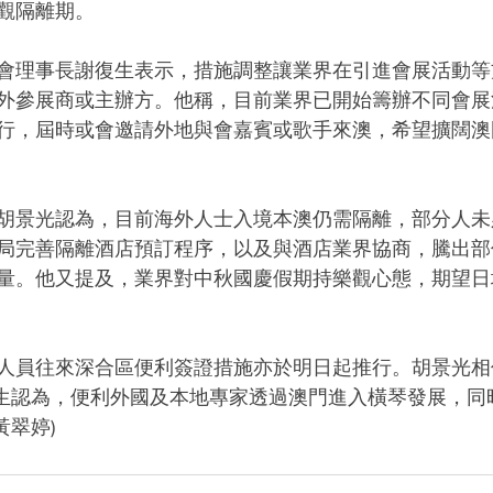
觀隔離期。
會理事長謝復生表示，措施調整讓業界在引進會展活動等
外參展商或主辦方。他稱，目前業界已開始籌辦不同會展
3季舉行，屆時或會邀請外地與會嘉賓或歌手來澳，希望擴闊
胡景光認為，目前海外人士入境本澳仍需隔離，部分人未
局完善隔離酒店預訂程序，以及與酒店業界協商，騰出部
量。他又提及，業界對中秋國慶假期持樂觀心態，期望日均
人員往來深合區便利簽證措施亦於明日起推行。胡景光相
復生認為，便利外國及本地專家透過澳門進入橫琴發展，同
黃翠婷)