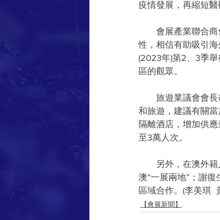
疫情發展，再縮短醫
　　會展產業聯合商
性，相信有助吸引海
(2023年)第2、
區的觀眾。
　　旅遊業議會會長
和旅遊，建議有關當
隔離酒店，增加供應
至3萬人次。
　　另外，在澳外籍
澳“一展兩地”；謝
區域合作。(李美琪  
【會展新聞】