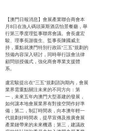
【澳門日報消息】會展產業聯合商會本
月8日在漁人碼頭萊斯酒店怡景餐廳，舉
行第三季度理監事聯席會議。會長盧宏
駿、理事長謝復生、監事長陳國威主
持，重點就澳門特別行政區“三五”規劃的
預備內容深入研討，同時舉行該會法律
顧問頒授儀式，強化商會專業支援體
系。
盧宏駿提出在“三五”規劃諮詢期內，會展
業界需重點關注未來的不同方向：第
一，未來五年內澳門大型基建的發展，
如何讓本地會展業界有對接空間作好準
備；第二，制訂時間表，向本澳年輕一
代規劃好時間表，提早宣傳及推廣會展
產業鏈帶來的未來機遇；第三，建議政