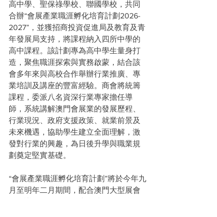
高中學、聖保祿學校、聯國學校，共同
合辦“會展產業職涯孵化培育計劃2026-
2027”，並獲招商投資促進局及教育及青
年發展局支持，將課程納入四所中學的
高中課程。該計劃專為高中學生量身打
造，聚焦職涯探索與實務啟蒙，結合該
會多年來與高校合作舉辦行業推廣、專
業培訓及講座的豐富經驗。商會將統籌
課程，委派八名資深行業專家擔任導
師，系統講解澳門會展業的發展歷程、
行業現況、政府支援政策、就業前景及
未來機遇，協助學生建立全面理解，激
發對行業的興趣，為日後升學與職業規
劃奠定堅實基礎。
“會展產業職涯孵化培育計劃”將於今年九
月至明年二月期間，配合澳門大型展會
及會議活動，組織學生實地教學及參
觀。