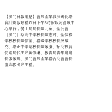
【澳門日報消息】會展產業職涯孵化培
育計劃啟動禮昨日下午3時假銀河會展中
心舉行，勞工局局長陳元童、聖公會
（澳門）蔡高中學校長陳志君、聖保祿
學校校長陳信望、聯國學校校長吳威
克、培正中學副校長陳敬濂、招商投資
促進局代主席黃依琳、教青局青年廳廳
長張敏輝、澳門會展產業聯合商會會長
盧宏駿出席主禮。