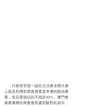
　　行政長官賀一誠在立法會全體大會
上提及到博彩業會展業是本澳的龍頭產
業，並且產值佔比不低於40%。澳門會
展產業聯合商會會長盧宏駿對此表示，