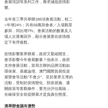
會展培訓等系列工作，務求減低疫情影
響。
去年首三季共舉辦286項會展活動，較二
○年增24%；共有68萬與會者／入場觀眾
參與，同比增71%。會展活動的數量及入
場人次逐漸回升，顯示會展業在疫情穩
定下有序復甦。
疫情影響業界辦展，政府又緊縮開支，
會否影響今年會展數量？他表示，政府
支持會展活動，當局主辦的品牌活動如
環保展、基建論壇、澳門國際貿易投資
展覽會等活動“不會少”。至於業界主導的
活動，受制於疫情變化、防疫措施、通
關政策等客觀條件，要充分評估風險，
在確保安全前提辦展才是負責任態度。
澳舉辦會議有優勢