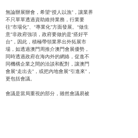
無論辦展辦會，希望“授人以漁”，讓業界
不只單單透過資助維持業務，行業要
往“市場化”、“專業化”方面發展。“做生
意”非政府強項，政府要做的是“搭好平
台”，因此，積極帶領業界出外拓展市
場，如透過澳門周推介澳門會展優勢，
同時透過政府在海內外的網絡，促進不
同機構企業之間的洽談和配對，讓澳門
會展“走出去”，或把內地會展“引進來”，
更包括會議。
會議是當局重視的部分，雖然會議易被
線上取代，但線上會議難容納太多人；
加上澳門會議市場有優勢，尤其“會議及
獎勵旅遊(MICE)”、企業年度會議等，其
與澳門硬件、旅遊業相輔相成，且可帶
動各行各業、社區經濟效益明顯，故會
搭好用好平台，發掘會議機遇。他坦言