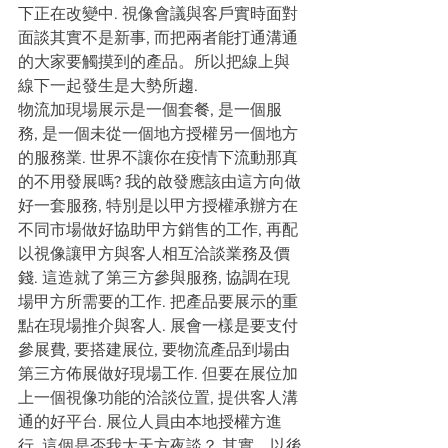
下正在改變中. 視像會議與客戶實時面對
面談其實不是新事, 而把兩者能打通溝通
的大家要觸摸到的產品。所以把線上與
線下一起發生是大勢所趨. 
物流加現場展示是一個套餐, 是一個服
務, 是一個未從一個地方授權另一個地方
的服務業. 世界不讓你在疫情下流動那真
的不用發展嗎? 我的啟發應該由這方向做
好一套服務, 特別是以甲方授權承辦方在
不同市場做好協助甲方銷售的工作, 再配
以視像讓甲方與客人相互洽談業務及價
錢. 這造就了第三方參與服務, 協調在現
場甲方所需要的工作. 把產品要展示的重
點在現場推介與客人. 展會一樣是要支付
參展費, 要搭建展位, 要物流產品到場由
第三方佈展做好現場工作. 但要在展位加
上一個視像功能的洽談位置, 提供客人溝
通的好平台. 展位人員由本地授權方進
行, 這個是否我太天方夜談？ 其實，以後