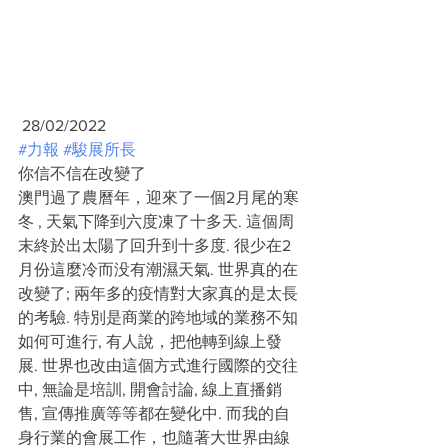
 28/02/2022
#力報
#駿展所長
你信不信在改變了
澳門過了農曆年，迎來了一個2月尾的寒
冬 , 天氣下降到六度凍了十多天. 這個周
末終於出太陽了回升到十多度. 很少在2
月份這麼冷而没有潮濕天氣. 世界真的在
改變了; 兩年多的疫情對大家真的是太長
的考驗. 特別是商業的跨地域的業務不知
如何可進行, 有人說，把他轉到線上發
展. 世界也改由這個方式進行國際的交往
中, 無論是培訓, 開會討論, 線上直播銷
售, 宣傳推廣等等都在變化中. 而我的自
身行業的會展工作，也隨著大世界由線