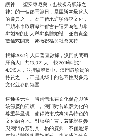
護神——聖安東尼奧（也被視為姻緣之
神）的一個熱鬧節日，是里斯本最盛大
的慶典之一。為了傳承這項傳統文化，
里斯本市政府每年都會在這天為無力舉
辦婚禮的新人舉辦集體婚禮，並負責全
數儀式開支，象徵祝福與社會支持。
根據2021年人口普查數據，澳門的葡萄
牙裔人口共13,021 人，較2011年增加
4,915人，並持續增長中。澳門最珍貴的
特質之一，正是其城市的包容性與多元
文化並存的氛圍。
這種多元性，特別體現在文化保育與傳
統節慶的延續上。澳門對各族群文化的
尊重與呈現，使得城市成為獨具特色的
文化融合地。對旅客而言，若能親身參
與澳門各類別具一格的慶典，不僅是深
度旅遊體驗的最好形式，也常成為分享