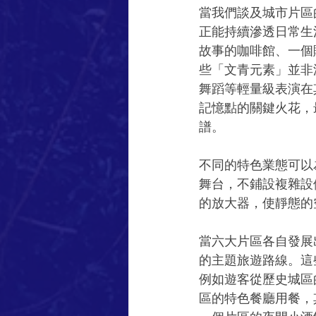
當我們談及城市片區
正能持續滲透日常生
故事的咖啡館、一個
些「文青元素」並非
舞蹈等輕量級表演在
記憶點的關鍵火花，
譜。
不同的特色業態可以
舞台，不鋪設複雜設
的放大器，使靜態的
當六大片區各自發展
的主題旅遊路線。這
例如遊客從歷史城區
區的特色餐廳用餐，