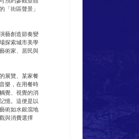
可預約參觀並體
的「街區聲景」
演藝創造節奏變
場探索城市美學
藝術家、居民與
的展覽、某家餐
音樂，在用餐時
觸覺、視覺的消
記憶。這便是以
藝術如水銀瀉地
觀與消費選擇