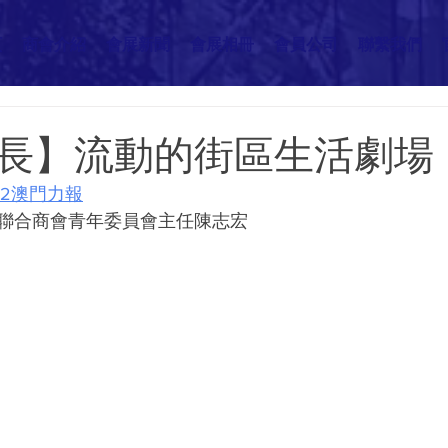
頁
商會介紹
會展新聞
會展相冊
會員公司
聯繫我們
長】流動的街區生活劇場
12-2澳門力報
聯合商會青年委員會主任陳志宏