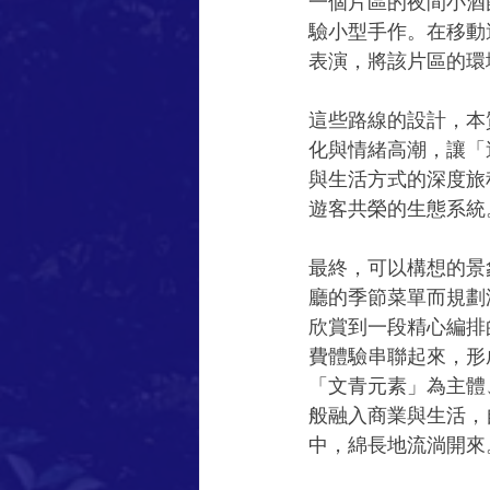
一個片區的夜間小酒
驗小型手作。在移動
表演，將該片區的環
這些路線的設計，本
化與情緒高潮，讓「
與生活方式的深度旅
遊客共榮的生態系統
最終，可以構想的景
廳的季節菜單而規劃
欣賞到一段精心編排
費體驗串聯起來，形
「文青元素」為主體
般融入商業與生活，
中，綿長地流淌開來