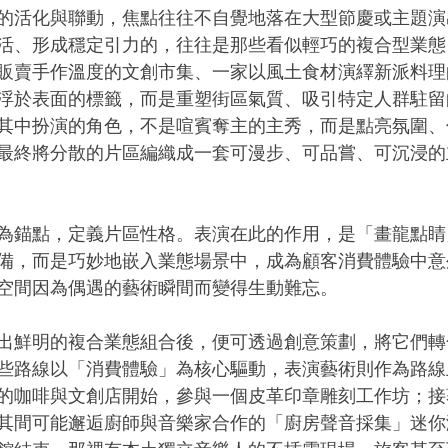
的活化與聯動，焦點往往不自覺地落在大型節慶或主題演
活、形成穩定引力的，往往是那些看似輕巧的複合型業態
販賣手作溫度的文創市集、一家以風土食材演繹新派料理
浮於表面的標籤，而是重塑街區氣質、吸引特定人群駐留
其中扮演的角色，不是喧賓奪主的主秀，而是點亮氛圍、
最終將分散的片區編織成一套可漫步、可品嘗、可沉浸的
為錨點，定義片區性格。表演在此的作用，是「畫龍點睛
備，而是巧妙地嵌入業態場景中，成為顧客消費體驗中意
空間因為偶遇的藝術瞬間而變得生動難忘。
出鮮明的複合業態組合後，便可透過創意策劃，將它們轉
些路線以「消費體驗」為核心驅動，表演藝術則作為路線
的咖啡與文創店開始，參與一個皮革印章雕刻工作坊；接
其間可能邂逅廚師與音樂家合作的「廚房聲音採集」迷你