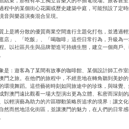
館結束，那裡有本土獨立音樂人的不插電現場。旅客甚至
過程中的某個街心花園或歷史建築中庭，可能預設了定時
境音與樂器演奏混合呈現。
質上是將分散的優質商業空間進行主題化打包，並透過輕
逛店」、「吃飯」、「喝咖啡」這些日常行為，升級為一
程。以社區共生與品牌塑造可持續生態，建立一個商戶、
。
象是：遊客為了某間有故事的咖啡館、某個設計師工作室
澳門之旅。在他們的旅程中，不經意地在轉角聽到美妙的
的環境舞蹈。這些藝術時刻如同旅途中的珍珠，與味覺、
成對澳門遠比觀看一場大型演出更為立體、私密而深刻的
、以輕演藝為助力的片區聯動策略所追求的境界：讓文化
自然而然地活化街區，並讓澳門的魅力，在人們的日常感
。