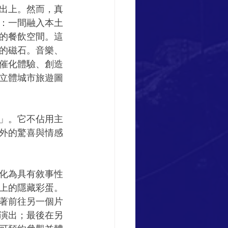
出上。然而，真
：一間融入本土
的餐飲空間。這
的磁石。音樂、
催化體驗、創造
立體城市旅遊圖
」。它不佔用主
外的驚喜與情感
化為具有敘事性
上的隱藏彩蛋。
著前往另一個片
演出；最後在另