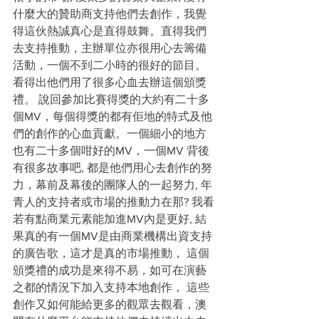
什麼大的贊助商支持他們去創作，我覺
得這伙熱誠真心是直得鼓舞。直得我們
去支持推動，主辦單位亦很用心去籌備
活動，一個不到二小時的很好的節目。
看得出他們用了很多心血去辦這個頒獎
禮。 說回參加比賽得獎的大約有二十多
個MV，每個得獎的都有佢地的特式及他
們的創作的心血貢獻。一個細小的地方
也有二十多個咁好的MV，一個MV 背後
有很多故事吧, 都是他們用心去創作的努
力，幕前及幕後的團隊人的一起努力, 年
青人的支持者或市場的推動力在那? 我看
若有點商業元素能加進MV內是更好, 結
果真的有一個MV是由商業機構出資支持
的廣告歌，這才是真的市場推動， 這個
頒獎禮的成功是來得不易，如可在演藝
之都的情況下加入支持本地創作， 這些
創作又如何能給更多的觀眾去觀看，澳