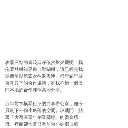
凌晨三點的青茂口岸依然燈火通明，我
拖著登機箱穿過自動閘機，這已經是我
這個星期第四次往返粵澳。行李箱里裝
著剛簽下的合作協議，卻找不到一個澳
門本地的合作夥伴共同分享。
五年前在橫琴租下的共享辦公室，如今
只剩下一個小角落的空間。玻璃門上貼
著「大灣區青年創業基地」的燙金標
識，裡面卻常常只有前台小妹獨自值