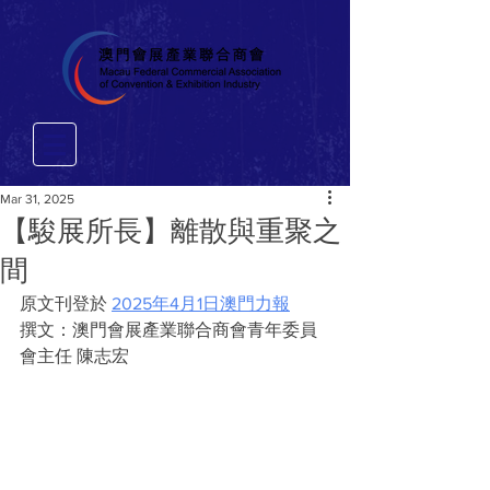
Mar 31, 2025
【駿展所長】離散與重聚之
間
原文刊登於 
2025年4月1日澳門力報
撰文：澳門會展產業聯合商會青年委員
會主任 陳志宏