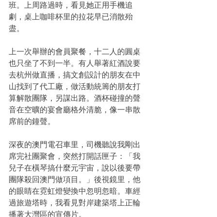
班。上周路過時，看見她正用手機追
劇，桌上咖啡杯里的拉花早已消散殆
盡。
上一次舉辦的會員聚餐，十二人的圓桌
也只坐了不到一半。有人舉著紅酒說要
去杭州做直播，搞文創設計的朋友在中
山找到了代工廠，做活動統籌的朋友打
算解散團隊，另謀出路。酒杯碰撞的聲
音在空曠的宴會廳格外清脆，像一串散
席前的鐘聲。
深夜的澳門電召車里，司機聽說我剛出
席完社團聚會，突然打開話匣子：「我
兒子在橫琴搞什麼元宇宙，說以後要帶
團隊殺回澳門做項目。」後視鏡里，他
的眼睛在霓虹燈變換中忽明忽暗。車經
過旅遊塔時，我看見對岸建築塔上正輪
播著大灣區的宣傳片。