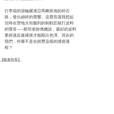
行李箱的滾輪碾過亞馬喇前地的碎石
路，發出細碎的聲響。這聲音讓我想起
兒時在營地大街聽到的制鞋匠敲打皮料
的聲音——那些老師傅總說，最好的皮料
要經過反復揉搓才能顯出色澤。現在的
我們，何嘗不是在經歷這樣的揉搓過
程？
【駿展所長】
See All
Recent Posts