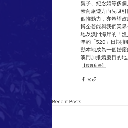
親子、紀念婚等多個
素向旅遊方向先吸引
個推動力，亦希望政
博企若能與我們業界
地及澳門海岸的「漁
年的「520」日期
動本地成為一個婚慶
澳門加推婚慶目的地
【駿展所長】
Recent Posts