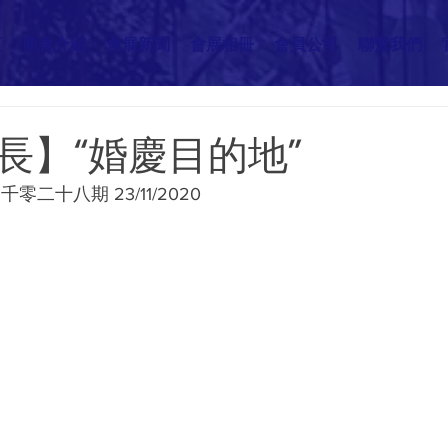
頁
商會介紹
會展新聞
會展相冊
會員公司
聯繫我們
長】“婚慶目的地”
二十八期 23/11/2020