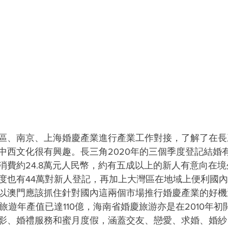
區、南京、上海婚慶產業進行產業工作對接，了解了在長
西文化很有興趣。長三角2020年的三個季度登記結婚有96
消費約24.8萬元人民幣，約有五成以上的新人有意向在
度也有44萬對新人登記，再加上大灣區在地域上便利國
以澳門應該抓住針對國內這兩個市場推行婚慶產業的好機
慶旅遊年產值已達110億，海南省婚慶旅游亦是在2010年
影、婚禮服務和蜜月度假，涵蓋交友、戀愛、求婚、婚紗