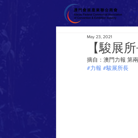
主
May 23, 2021
【駿展所
摘自：澳門力報 第兩千零
#力報
#駿展所長