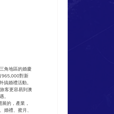
三角地區的婚慶
5,000對新
境外搞婚禮活動。
內旅客更容易到澳
遇。
初開展的，產業，
、婚禮、蜜月、