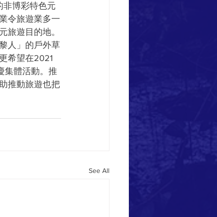
的非博彩特色元
業令旅遊業多一
元旅遊目的地。
黎人」的戶外草
希望在2021
慶集體活動。推
助推動旅遊也把
See All