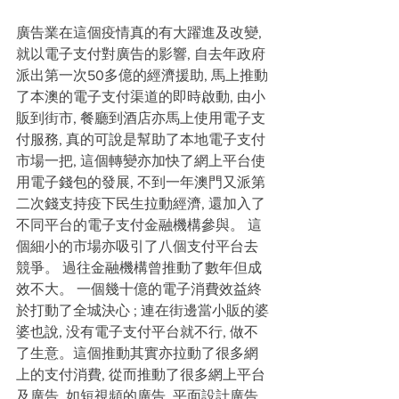
廣告業在這個疫情真的有大躍進及改變, 
就以電子支付對廣告的影響, 自去年政府
派出第一次50多億的經濟援助, 馬上推動
了本澳的電子支付渠道的即時啟動, 由小
販到街市, 餐廳到酒店亦馬上使用電子支
付服務, 真的可說是幫助了本地電子支付
市場一把, 這個轉變亦加快了網上平台使
用電子錢包的發展, 不到一年澳門又派第
二次錢支持疫下民生拉動經濟, 還加入了
不同平台的電子支付金融機構參與。 這
個細小的市場亦吸引了八個支付平台去
競爭。 過往金融機構曾推動了數年但成
效不大。 一個幾十億的電子消費效益終
於打動了全城決心 ; 連在街邊當小販的婆
婆也說, 没有電子支付平台就不行, 做不
了生意。這個推動其實亦拉動了很多網
上的支付消費, 從而推動了很多網上平台
及廣告, 如短視頻的廣告, 平面設計廣告, 