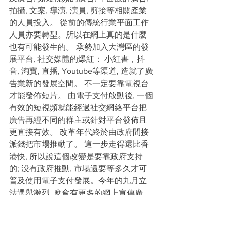
拍攝, 文案, 導演, 演員, 剪接等相關產業
的人員投入。 從前的傳統行業平面工作
人員亦要轉型。所以在網上真的是什麼
也有可能發生的。 承勢加入大灣區的發
展平台, 社交媒體的爆紅： 小紅書，抖
音, 淘寶, 直播, Youtube等渠道, 造就了廣
告業新的發展空間。 不一定要靠電視台
才能發佈短片。 由電子支付啟動後, 一個
有效的短視頻就能經過社交網絡平台把
廣告再經不同的群主或針對平台發佈且
更直接有效。 改革年代終於由政府間接
派錢把市場推動了。 這一步走得還比香
港快, 所以說這個改變是要靠政府支持
的; 没有政府推動, 市場還要等多久才可
普及使用電子支付發展。今年的九月立
法選舉激烈, 應會有更多的網上宣傳廣
告, 大家看看吧 !
【駿展所長】