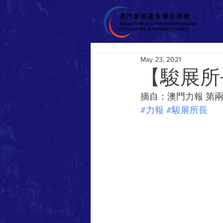
主
May 23, 2021
【駿展所
摘自：澳門力報 第兩千
#力報
#駿展所長