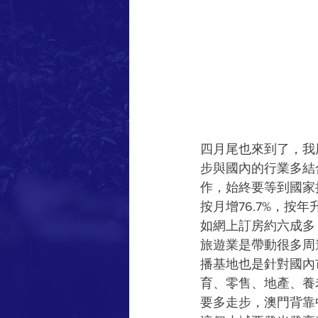
四月尾也來到了，我
步與國內的行業多結
作，始終要等到國家
按月增76.7%，按
如網上訂房約六成多
旅遊業是帶動很多周
播基地也是針對國內
育、零售、地產、養
要多走步，澳門背靠