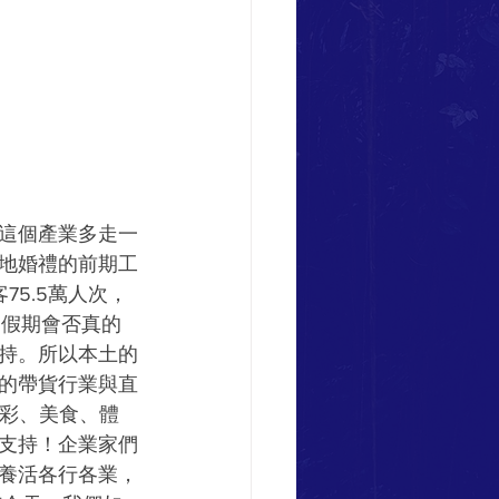
這個產業多走一
地婚禮的前期工
5.5萬人次，
內的假期會否真的
持。所以本土的
的帶貨行業與直
博彩、美食、體
支持！企業家們
養活各行各業，