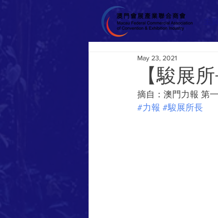
主
May 23, 2021
【駿展所
摘自：澳門力報 第一千
#力報
#駿展所長