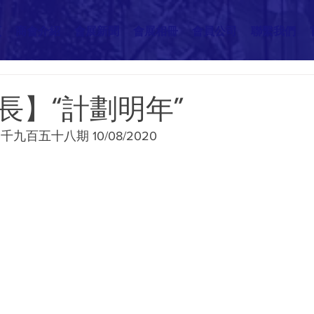
頁
商會介紹
會展新聞
會展相冊
會員公司
聯繫我們
長】“計劃明年”
九百五十八期 10/08/2020