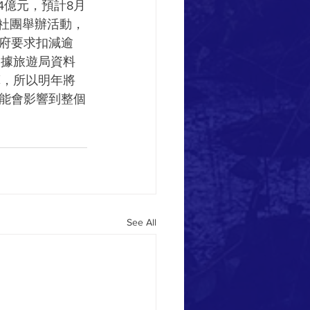
4億元，預計8月
社團舉辦活動，
府要求扣減逾
。據旅遊局資料
算，所以明年將
能會影響到整個
See All