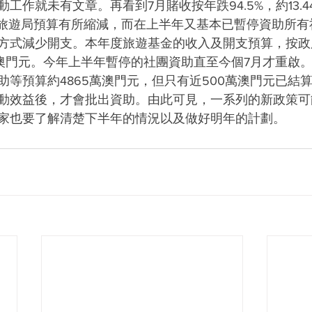
工作就未有文章。再看到7月賭收按年跌94.5%，約13.4
年旅遊局預算有所縮減，而在上半年又基本已暫停資助所有
方式減少開支。本年度旅遊基金的收入及開支預算，按政
4億澳門元。今年上半年暫停的社團資助直至今個7月才重啟
助等預算約4865萬澳門元，但只有近500萬澳門元已結
動效益後，才會批出資助。由此可見，一系列的新政策可
家也要了解清楚下半年的情況以及做好明年的計劃。