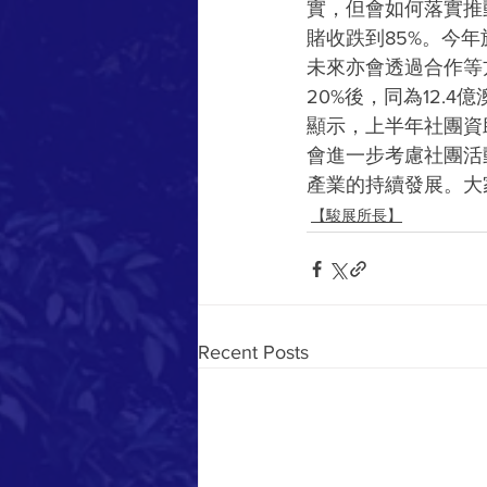
實，但會如何落實推動
賭收跌到85%。今
未來亦會透過合作等
20%後，同為12.
顯示，上半年社團資
會進一步考慮社團活
產業的持續發展。大
【駿展所長】
Recent Posts