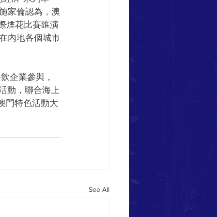
施家倫認為，澳
際煙花比賽匯演
在內地各個城市
餐飲企業參與，
色活動，聯合海上
澳門特色活動大
See All