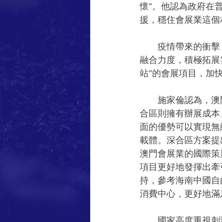
懷”。他認為政府在
援，穩住會展業這個
　　疫情帶來的衝擊
融合力度，積極拓展
站”的會展項目，加
　　施家倫認為，澳
合區則擁有辦展成本
面的優勢可以實現無
載體。深合區方案提
澳門會展業的國際策
項目更好地發揮出牽
持，參考海南中國自
消費中心，更好地滿
　　國家高度重視刺