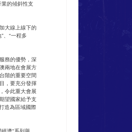
行業的傾斜性支
加大線上線下的
”、“一程多
服務的優勢，深
澳兩地在會展方
台階的重要空間
目，要充分發揮
，令此重大會展
期望國家給予支
澳打造為區域國際
經濟”系列舉