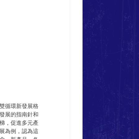
雙循環新發展格
發展的指南針和
梯，促進多元產
展為例，認為這