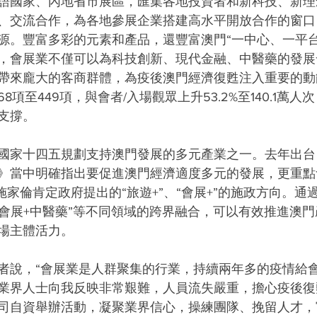
語國家、內地省市展區，匯集各地投資者和新科技、新理
、交流合作，為各地參展企業搭建高水平開放合作的窗口
源。豐富多彩的元素和產品，還豐富澳門“一中心、一平台
，會展業不僅可以為科技創新、現代金融、中醫藥的發展
帶來龐大的客商群體，為疫後澳門經濟復甦注入重要的動能
項至449項，與會者/入場觀眾上升53.2%至140.1萬
支撐。
國家十四五規劃支持澳門發展的多元產業之一。去年出台
》當中明確指出要促進澳門經濟適度多元的發展，更重點
施家倫肯定政府提出的“旅遊+”、“會展+”的施政方向。通過
、“會展+中醫藥”等不同領域的跨界融合，可以有效推進澳
場主體活力。
者說，“會展業是人群聚集的行業，持續兩年多的疫情給
業界人士向我反映非常艱難，人員流失嚴重，擔心疫後復
司自資舉辦活動，凝聚業界信心，操練團隊、挽留人才，