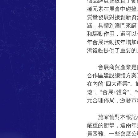
個品牌展會設置了葡
種元素在展會中碰撞
質量發展對接創新資
涵。具體到澳門來講
和驅動作用，還可以
年會展活動按年增加68
濟復甦提供了重要的
　　會展商貿產業是
合作區建設總體方案
在內的“四大產業”。
遊”、“會展+體育”
元合理佈局，激發市
　　施家倫對本報記
嚴重的衝擊，這兩年
員困難。一些會展公