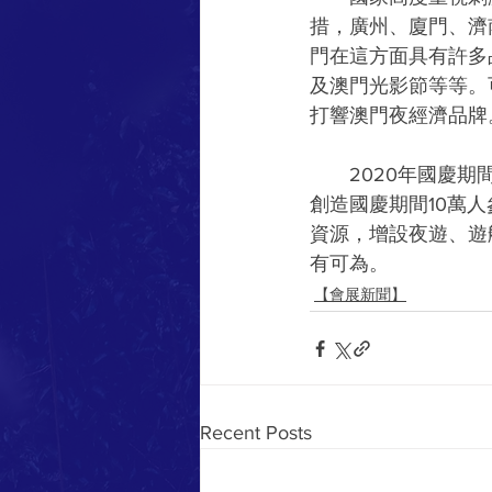
措，廣州、廈門、濟
門在這方面具有許多
及澳門光影節等等。
打響澳門夜經濟品牌
　　2020年國慶
創造國慶期間10萬
資源，增設夜遊、遊
有可為。
【會展新聞】
Recent Posts