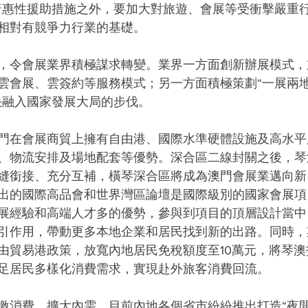
普惠性援助措施之外，要加大對旅遊、會展等受衝擊嚴重
相對有競爭力行業的基礎。
，令會展業界積極謀求轉變。業界一方面創新辦展模式，
雲會展、雲簽約等服務模式；另一方面積極策劃“一展兩地
快融入國家發展大局的步伐。
門在會展商貿上擁有自由港、國際水準硬體設施及高水平
、物流安排及場地配套等優勢。深合區二線封關之後，琴
縫銜接、充分互補，橫琴深合區將成為澳門會展業邁向新
出的國際高品會和世界灣區論壇是國際級別的國家會展項
展經驗和高端人才多的優勢，參與到項目的頂層設計當中
引作用，帶動更多本地企業和居民找到新的出路。同時，
由貿易港政策，放寬內地居民免稅額度至10萬元，將琴
足居民多樣化消費需求，實現赴外旅客消費回流。
激消費、擴大內需，目前內地各個省市紛紛推出打造“夜間