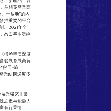
念、新產品，各
，為相關產業高
、一基地”的內
發揮重要的平台
。2021年全
人次，為去年本澳經
《橫琴粵澳深度
會發展會展商貿
“會展+旅
門產業結構適度多
會展業帶來非常
甦之後再聚攏人
富有行業情