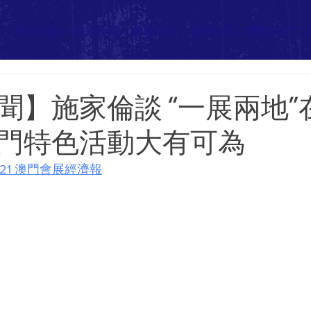
頁
商會介紹
會展新聞
會展相冊
會員公司
聯繫我們
聞】施家倫談 “一展兩地”
門特色活動大有可為
4-21 澳門會展經濟報