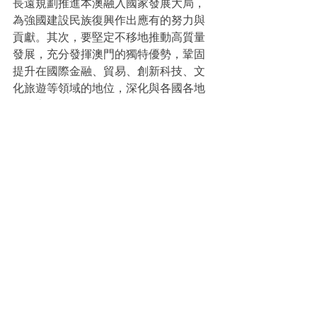
長遠規劃推進本澳融入國家發展大局，
為強國建設民族復興作出應有的努力與
貢獻。其次，要堅定不移地推動高質量
發展，充分發揮澳門的獨特優勢，鞏固
提升在國際金融、貿易、創新科技、文
化旅遊等領域的地位，深化與各國各地
區的交往合作，他最後又勉勵會展業界
要齊心協力抓住機遇，戰勝挑戰，在澳
門經濟適度多元發展的進程中，切實發
揮出行業主力軍的作用，為國家作出貢
獻。
【會展新聞】
See All
Recent Posts