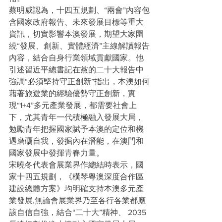
蔡明威認為，十四五規劃、“兩會”內容包
含國家政府報告、未來發展目標等重大
資訊，切實影響本澳發展，期望大家圍
繞“發展、創新、實體經濟”主線解讀報告
內容，結合自身行業領域貢獻國家。他
引述習近平總書記在黨的二十大報告中
強調“必須堅持守正創新”指出，本澳如何
藉著旅遊業的經驗優勢守正創新，實
現“1+4”多元產業發展，都需要社會上
下，尤其青年一代積極融入發展大局，
勉勵青年把握國家賦予本澳的定位和機
遇磨礪自我，發掘內在潛能，在澳門和
國家發展中發揮青春力量。
宋曉冬代表會展業界作總結時表示，國
家十四五規劃，《橫琴粵澳深度合作區
建設總體方案》均明確支持本澳多元產
業發展,無論會展業界乃至各行各業都應
該自信自強，結合“二十大”精神、 2035