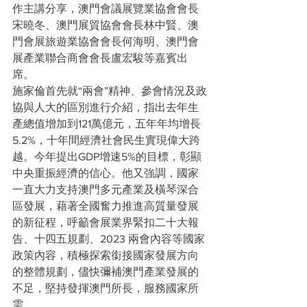
作主講分享，澳門會議展覽業協會會長
宋曉冬、澳門展貿協會會長林中賢、澳
門會展旅遊業協會會長何海明、澳門會
展產業聯合商會會長盧宏駿等嘉賓出
席。
施家倫首先就“兩會”精神、參會情況及政
協與人大的區別進行介紹，指出去年生
產總值增加到121萬億元，五年年均增長
5.2%，十年間經濟社會民生實現偉大跨
越。今年提出GDP增速5%的目標，彰顯
中央重振經濟的信心。他又強調，國家
一直大力支持澳門多元產業及橫琴深合
區發展，藉著全國奮力推進高質量發展
的新征程，呼籲會展業界緊扣二十大報
告、十四五規劃、2023 兩會內容等國家
政策內容，積極探索銜接國家發展方向
的整體規劃，儘快彌補澳門產業發展的
不足，堅持發揮澳門所長，服務國家所
需。