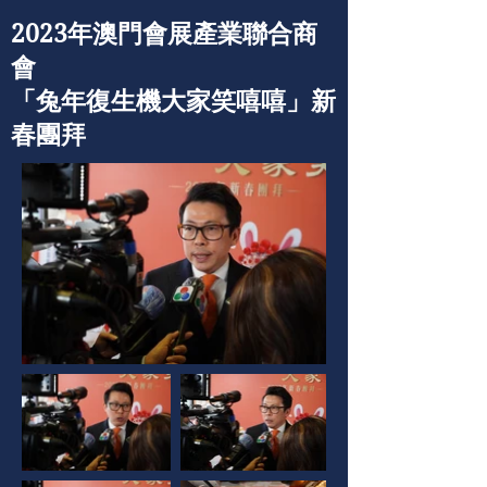
2023年澳門會展產業聯合商
會
「兔年復生機大家笑嘻嘻」新
春團拜