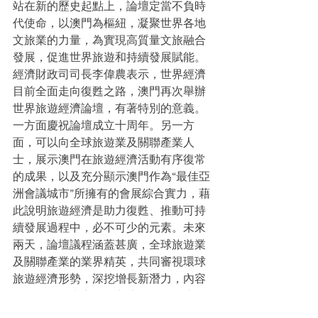
站在新的歷史起點上，論壇定當不負時
代使命，以澳門為樞紐，凝聚世界各地
文旅業的力量，為實現高質量文旅融合
發展，促進世界旅遊和持續發展賦能。
經濟財政司司長李偉農表示，世界經濟
目前全面走向復甦之路，澳門再次舉辦
世界旅遊經濟論壇，有著特別的意義。
一方面慶祝論壇成立十周年。另一方
面，可以向全球旅遊業及關聯產業人
士，展示澳門在旅遊經濟活動有序復常
的成果，以及充分顯示澳門作為“最佳亞
洲會議城市”所擁有的會展綜合實力，藉
此說明旅遊經濟是助力復甦、推動可持
續發展過程中，必不可少的元素。未來
兩天，論壇議程涵蓋甚廣，全球旅遊業
及關聯產業的業界精英，共同審視環球
旅遊經濟形勢，深挖增長新潛力，內容
精彩，期待大家踴躍交流，並透過這次
參會之旅，更好感受澳門的待客之道。