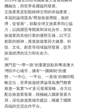
2035年遠景目標等國家重大發展戰略有
機融合，與世界各國協同發展。
文旅產業是彰顯精神文明的幸福產業，
本屆的論壇題為“釋放旅遊潛能，振經
濟，促發展”，鼓勵全球文旅業界同心協
力，以跳躍思考開展和深化合作，加強
旅遊業與其他行業的優勢互補，以守正
創新的精神，推進旅遊業與大健康、科
技、文化、創意等領域協同發展，提升
旅遊經濟的活力和生命力。
￼
澳門是“一帶一路”的重要節點和粵港澳大
灣區中心城市，擁有“一國兩制”的優
勢，“一中心、一平台、一基地”的獨特戰
略定位，世界旅遊經濟論壇為澳門務實
推進一紮實“1+4”多元發展策略，全方位
配合旅遊業發展，積極融入國家發展大
局，深化旅遊業城市建設，構建了國際
高端的交流合作平台。